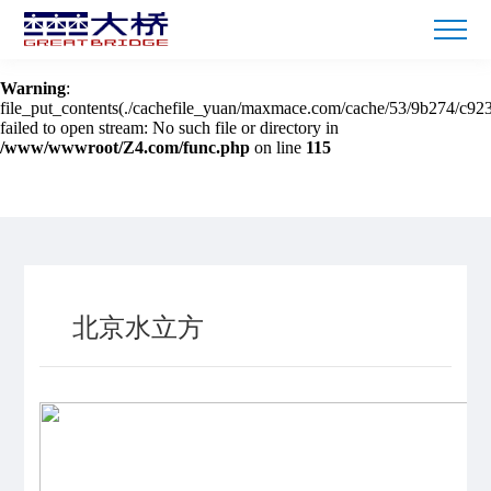
Warning
: mkdir(): No space left on device in
/www/wwwroot/Z4.com/func.php
on line
127
Warning
:
file_put_contents(./cachefile_yuan/maxmace.com/cache/53/9b274/c923
failed to open stream: No such file or directory in
/www/wwwroot/Z4.com/func.php
on line
115
北京水立方